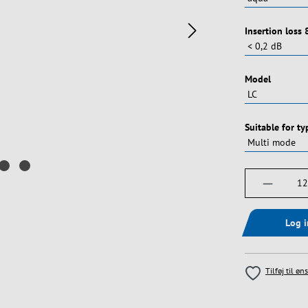
Vælg
Insertion loss
Vælg
Model
Vælg
Suitable for ty
Produktm
Log 
Tilføj til øn