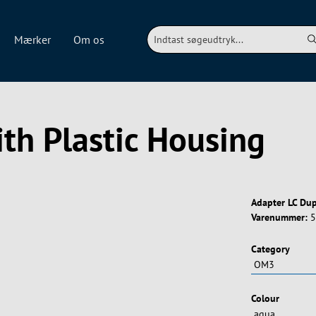
Mærker
Om os
th Plastic Housing
Adapter LC Du
Varenummer:
5
Vælg
Category
Vælg
Colour