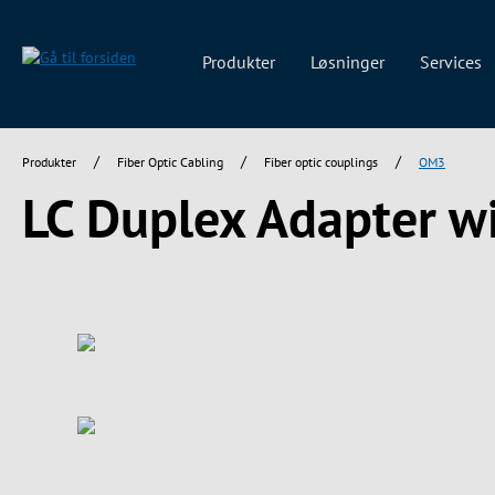
 søgning
Gå til hovednavigation
Produkter
Løsninger
Services
/
/
/
Produkter
Fiber Optic Cabling
Fiber optic couplings
OM3
LC Duplex Adapter wi
Spring over billedgalleri