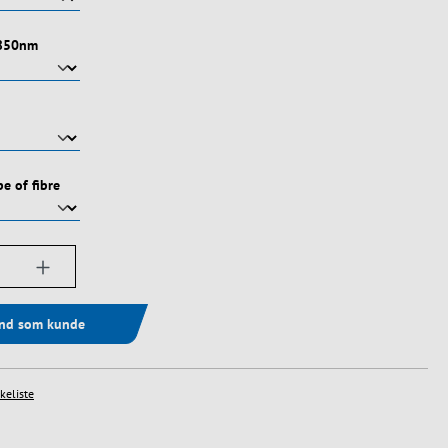
 850nm
pe of fibre
ængde: Indtast det ønskede beløb, eller bru
ind som kunde
skeliste