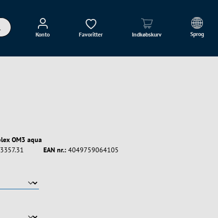
Sprog
Konto
Favoritter
Indkøbskurv
plex OM3 aqua
3357.31
EAN nr.:
4049759064105