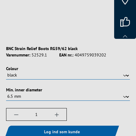
BNC Strain Relief Boots RG59/62 black
Varenummer:
52529.1
EAN nr.:
4049759039202
Vælg
Colour
Vælg
Min. inner diameter
Produktmængde: Indtast det ønskede beløb, e
Log ind som kunde