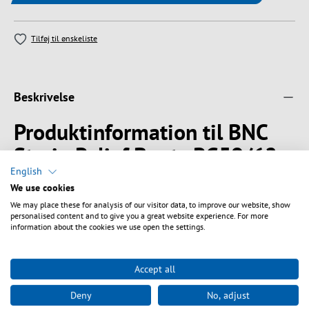
Tilføj til ønskeliste
Beskrivelse
Produktinformation til BNC
Strain Relief Boots RG59/62
black
English
We use cookies
We may place these for analysis of our visitor data, to improve our website, show
BNC Boots for RG59/62
personalised content and to give you a great website experience. For more
information about the cookies we use open the settings.
Tekniske egenskaber
Accept all
Deny
No, adjust