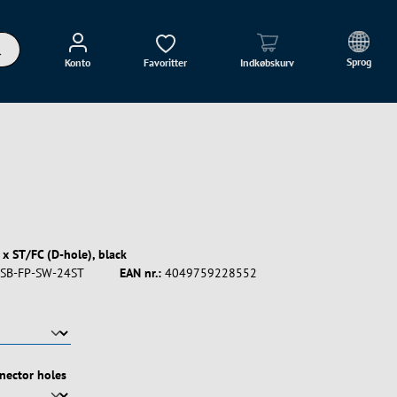
Sprog
Konto
Favoritter
Indkøbskurv
 x ST/FC (D-hole), black
SB-FP-SW-24ST
EAN nr.:
4049759228552
nector holes