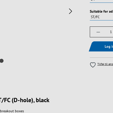
Vælg
Suitable for a
Produktm
Log 
Tilføj til øn
T/FC (D-hole), black
d breakout boxes