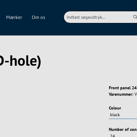
Mærker
Om os
D-hole)
Front panel 24
Varenummer:
V
Vælg
Colour
Vælg
Number of con