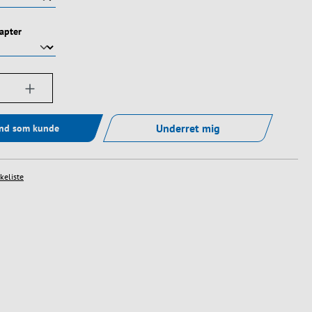
dapter
ængde: Indtast det ønskede beløb, eller bru
Underret mig
ind som kunde
skeliste