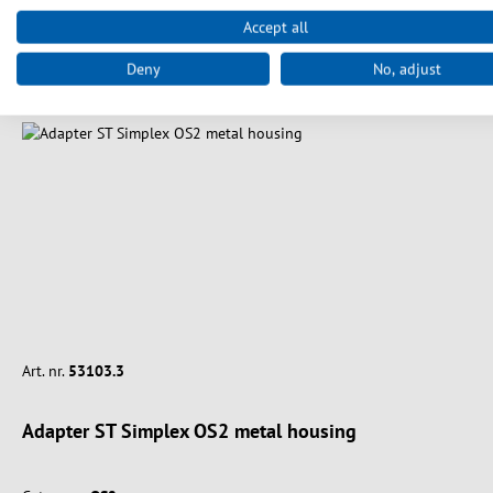
Spring produktgalleriet over
accessory
Accept all
Deny
No, adjust
Art. nr.
53103.3
Adapter ST Simplex OS2 metal housing