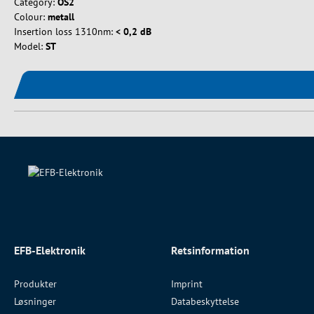
Category:
OS2
Colour:
metall
Insertion loss 1310nm:
< 0,2 dB
Model:
ST
EFB-Elektronik
Retsinformation
Produkter
Imprint
Løsninger
Databeskyttelse