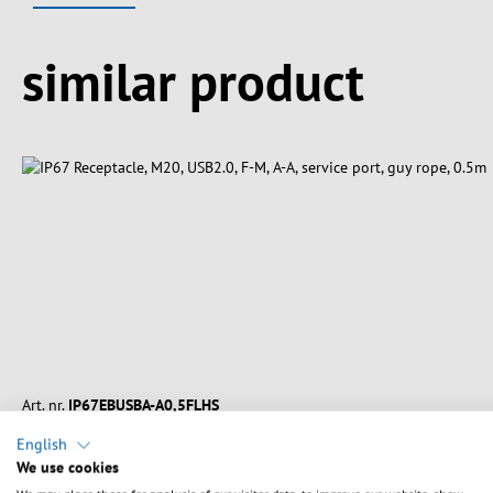
Spring produktgalleriet over
similar product
Art. nr.
IP67EBUSBA-A0,5FLHS
English
IP67 Receptacle, M20, USB2.0, F-M, A-A, service port, g
We use cookies