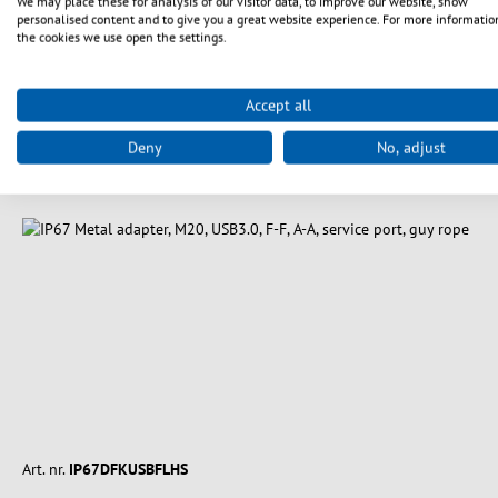
We may place these for analysis of our visitor data, to improve our website, show
personalised content and to give you a great website experience. For more informatio
Colour:
grey
the cookies we use open the settings.
Length:
0.5 m
Accept all
Deny
No, adjust
Art. nr.
IP67DFKUSBFLHS