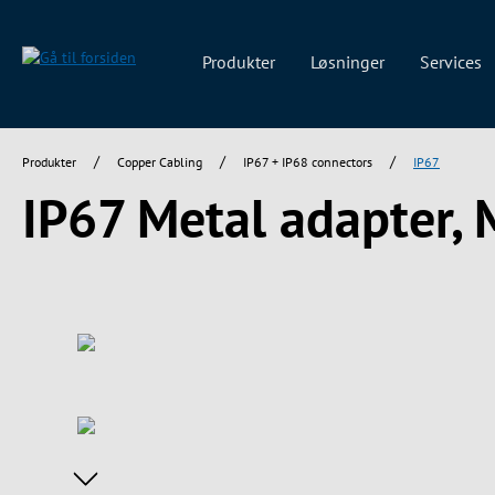
 søgning
Gå til hovednavigation
Produkter
Løsninger
Services
/
/
/
Produkter
Copper Cabling
IP67 + IP68 connectors
IP67
IP67 Metal adapter, 
Spring over billedgalleri