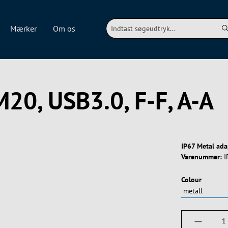
Mærker
Om os
M20, USB3.0, F-F, A-A
IP67 Metal ada
Varenummer:
I
Vælg
Colour
Produktm