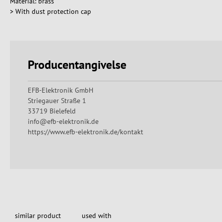
Material: brass
> With dust protection cap
Producentangivelse
EFB-Elektronik GmbH
Striegauer Straße 1
33719 Bielefeld
info@efb-elektronik.de
https://www.efb-elektronik.de/kontakt
similar product
used with