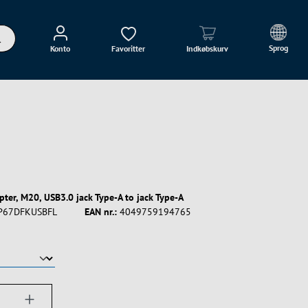
Sprog
Konto
Favoritter
Indkøbskurv
pter, M20, USB3.0 jack Type-A to jack Type-A
P67DFKUSBFL
EAN nr.:
4049759194765
ængde: Indtast det ønskede beløb, eller bru