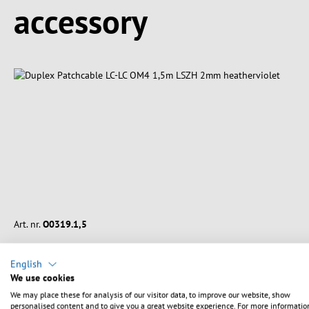
Spring produktgalleriet over
accessory
Art. nr.
O0319.1,5
Duplex Patchcable LC-LC OM4 1,5m LSZH 2mm heatherv
English
We use cookies
We may place these for analysis of our visitor data, to improve our website, show
Length:
1.5 m
personalised content and to give you a great website experience. For more informatio