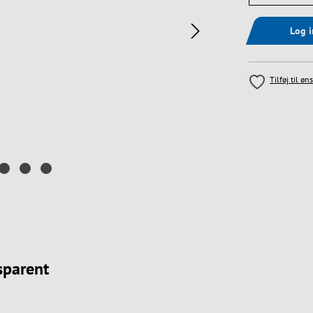
Log 
Tilføj til øn
nsparent