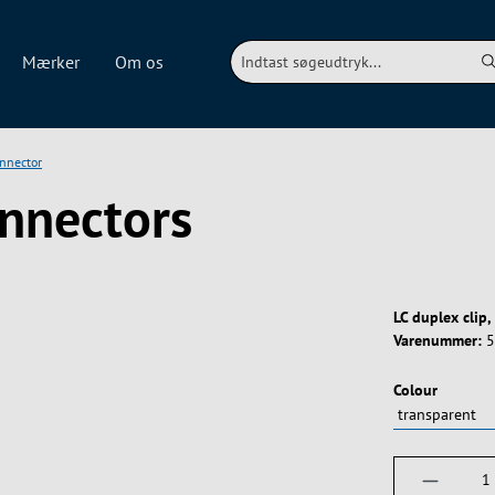
Mærker
Om os
onnector
onnectors
LC duplex clip,
Varenummer:
5
Vælg
Colour
Produktm