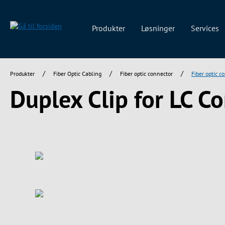
 søgning
Gå til hovednavigation
Produkter
Løsninger
Services
/
/
/
Produkter
Fiber Optic Cabling
Fiber optic connector
Fiber optic c
Duplex Clip for LC C
Spring over billedgalleri