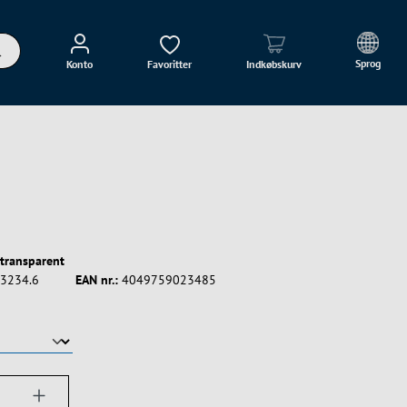
Sprog
Konto
Favoritter
Indkøbskurv
 transparent
3234.6
EAN nr.:
4049759023485
ængde: Indtast det ønskede beløb, eller bru