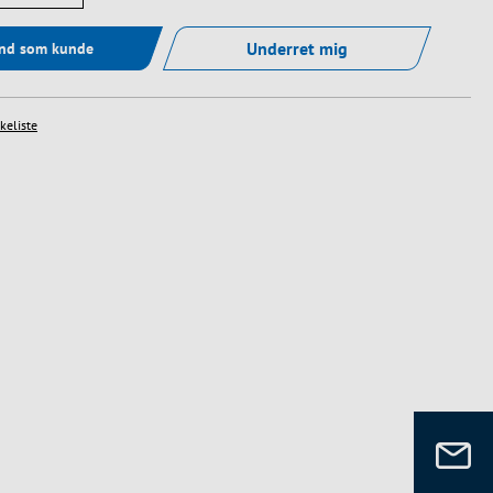
Underret mig
ind som kunde
skeliste