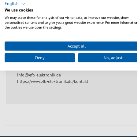
Allocation: 1:1
English
Plastic housing
We use cookies
We may place these for analysis of our visitor data, to improve our website, show
personalised content and to give you a great website experience. For more informatio
the cookies we use open the settings.
Producentangivelse
Accept all
EFB-Elektronik GmbH
Deny
No, adjust
Striegauer Straße 1
33719 Bielefeld
info@efb-elektronik.de
https://www.efb-elektronik.de/kontakt