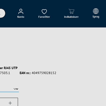
Sprog
Konto
Favoritter
Indkøbskurv
er RJ45 UTP
7503.1
EAN nr.:
4049759028152
ængde: Indtast det ønskede beløb, eller bru