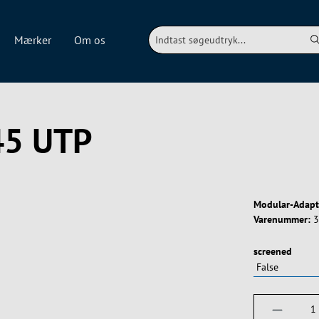
Mærker
Om os
45 UTP
Modular-Adapt
Varenummer:
3
Vælg
screened
Produktm