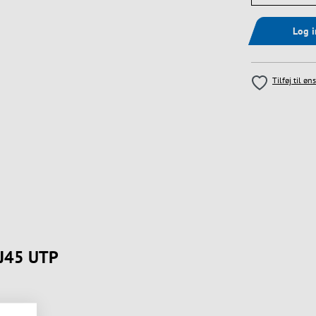
Log 
Tilføj til øn
RJ45 UTP