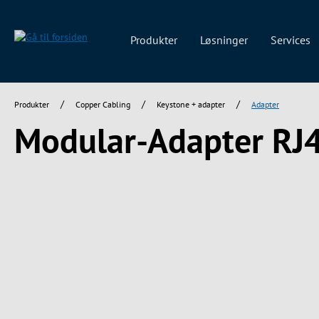
 søgning
Gå til hovednavigation
Produkter
Løsninger
Services
/
/
/
Produkter
Copper Cabling
Keystone + adapter
Adapter
Modular-Adapter RJ
Spring over billedgalleri