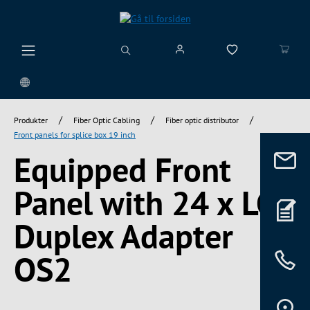
vedindhold
/
/
/
Produkter
Fiber Optic Cabling
Fiber optic distributor
Front panels for splice box 19 inch
Equipped Front
Panel with 24 x LC
Duplex Adapter
OS2