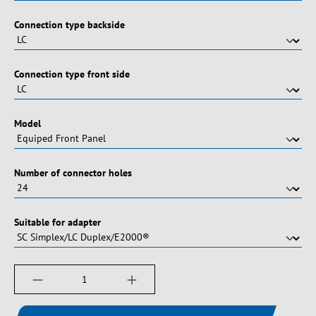
Vælg
Connection type backside
Vælg
Connection type front side
Vælg
Model
Vælg
Number of connector holes
Vælg
Suitable for adapter
Produktmængde: Indtast det ønskede beløb, e