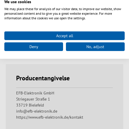
We use cookies
Tekniske egenskaber
We may place these for analysis of our visitor data, to improve our website, show
personalised content and to give you a great website experience. For more
information about the cookies we use open the settings.
Varianter
Accept all
Deny
No, adjust
Downloads
Producentangivelse
EFB-Elektronik GmbH
Striegauer Straße 1
33719 Bielefeld
info@efb-elektronik.de
https://www.efb-elektronik.de/kontakt