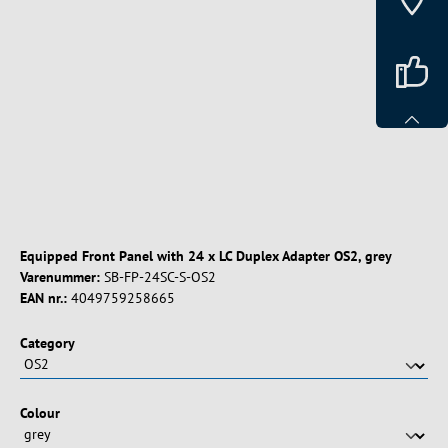
Spring over billedgalleri
Equipped Front Panel with 24 x LC Duplex Adapter OS2, grey
Varenummer:
SB-FP-24SC-S-OS2
EAN nr.:
4049759258665
Vælg
Category
Vælg
Colour