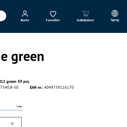
Sprog
Konto
Favoritter
Indkøbskurv
5e green
11 green 50 pcs.
7540.8-50
EAN nr.:
4049759116170
ængde: Indtast det ønskede beløb, eller bru