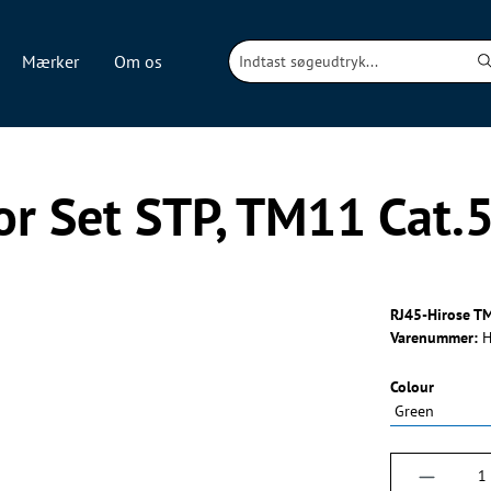
Mærker
Om os
or Set STP, TM11 Cat.
RJ45-Hirose TM
Varenummer:
H
Vælg
Colour
Produktm