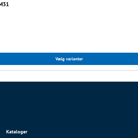
TM31
Vælg varianter
Kataloger