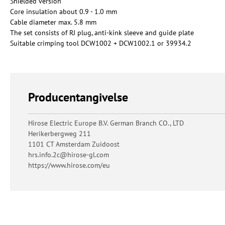
Shielded version
Core insulation about 0.9 - 1.0 mm
Cable diameter max. 5.8 mm
The set consists of RJ plug, anti-kink sleeve and guide plate
Suitable crimping tool DCW1002 + DCW1002.1 or 39934.2
Producentangivelse
Hirose Electric Europe B.V. German Branch CO., LTD
Herikerbergweg 211
1101 CT Amsterdam Zuidoost
hrs.info.2c@hirose-gl.com
https://www.hirose.com/eu