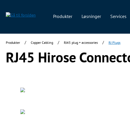
 søgning
Gå til hovednavigation
Produkter
Løsninger
Services
/
/
/
Produkter
Copper Cabling
RJ45 plug + accessories
RJ Plugs
RJ45 Hirose Connect
Spring over billedgalleri