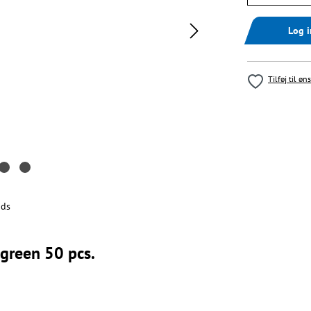
Log 
Tilføj til øn
ds
green 50 pcs.