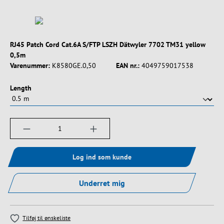
RJ45 Patch Cord Cat.6A S/FTP LSZH Dätwyler 7702 TM31 yellow
0,5m
Varenummer:
K8580GE.0,50
EAN nr.:
4049759017538
Vælg
Length
Produktmængde: Indtast det ønskede beløb, e
Log ind som kunde
Underret mig
Tilføj til ønskeliste